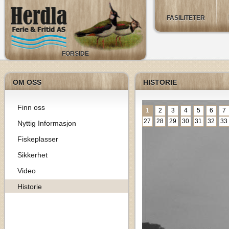
FASILITETER
FORSIDE
OM OSS
HISTORIE
Finn oss
1
2
3
4
5
6
7
27
28
29
30
31
32
33
Nyttig Informasjon
Fiskeplasser
Sikkerhet
Video
Historie